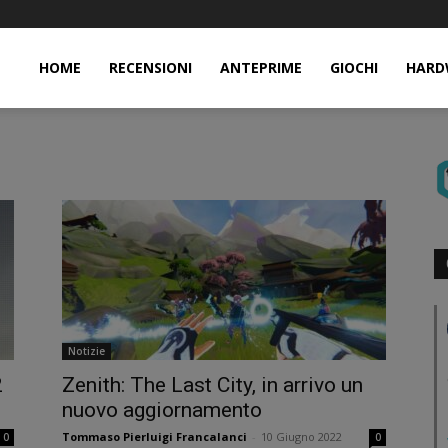
HOME
RECENSIONI
ANTEPRIME
GIOCHI
HARD
Notizie
2
Zenith: The Last City, in arrivo un
nuovo aggiornamento
Tommaso Pierluigi Francalanci
-
10 Giugno 2022
0
0