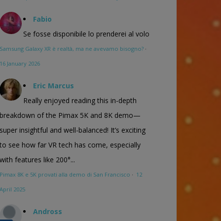
Fabio
Se fosse disponibile lo prenderei al volo
Samsung Galaxy XR è realtà, ma ne avevamo bisogno?
·
16 January 2026
Eric Marcus
Really enjoyed reading this in-depth
breakdown of the Pimax 5K and 8K demo—
super insightful and well-balanced! It’s exciting
to see how far VR tech has come, especially
with features like 200°...
Pimax 8K e 5K provati alla demo di San Francisco
·
12
April 2025
Andross