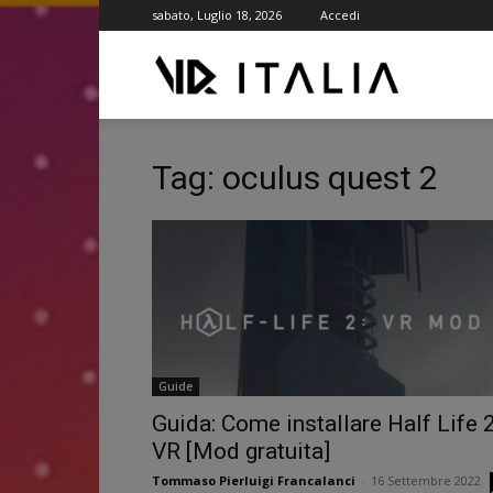
sabato, Luglio 18, 2026
Accedi
VR
ITALIA
Tag: oculus quest 2
Guide
Guida: Come installare Half Life 
VR [Mod gratuita]
Tommaso Pierluigi Francalanci
-
16 Settembre 2022