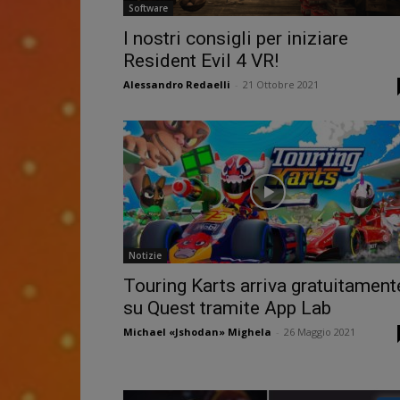
Software
I nostri consigli per iniziare
Resident Evil 4 VR!
Alessandro Redaelli
-
21 Ottobre 2021
Notizie
Touring Karts arriva gratuitament
su Quest tramite App Lab
Michael «Jshodan» Mighela
-
26 Maggio 2021