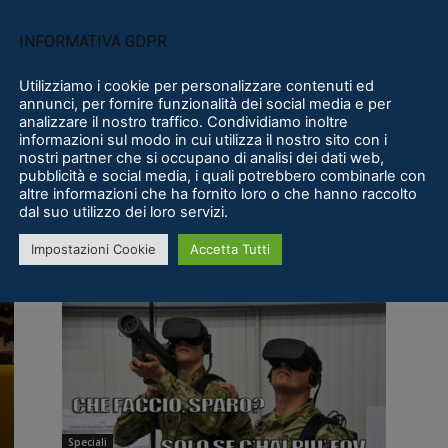
INFORMATIVA GDPR
Utilizziamo i cookie per personalizzare contenuti ed
annunci, per fornire funzionalità dei social media e per
analizzare il nostro traffico. Condividiamo inoltre
informazioni sul modo in cui utilizza il nostro sito con i
Notizie
nostri partner che si occupano di analisi dei dati web,
OCULUS, DOPO 5 ANNI DI VR I
pubblicità e social media, i quali potrebbero combinarle con
altre informazioni che ha fornito loro o che hanno raccolto
,
MOMENTI MIGLIORI, DA RIFT...
dal suo utilizzo dei loro servizi.
Michael «Jshodan» Mighela
-
4 Aprile 2021
0
Impostazioni Cookie
Accetta Tutti
0
Speciali