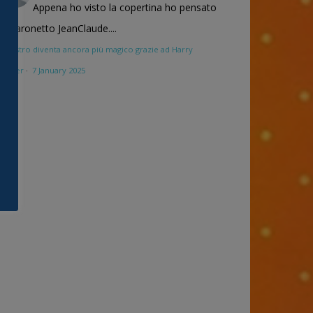
Appena ho visto la copertina ho pensato
al baronetto JeanClaude....
Maestro diventa ancora più magico grazie ad Harry
Potter
·
7 January 2025