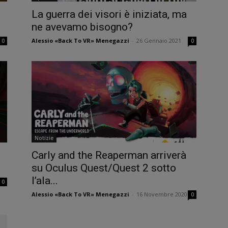
La guerra dei visori è iniziata, ma
ne avevamo bisogno?
Alessio «Back To VR» Menegazzi
-
26 Gennaio 2021
0
0
Notizie
Carly and the Reaperman arriverà
su Oculus Quest/Quest 2 sotto
l’ala...
0
Alessio «Back To VR» Menegazzi
-
16 Novembre 2020
0