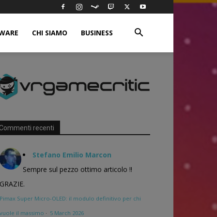
WARE
CHI SIAMO
BUSINESS
Commenti recenti
Stefano Emilio Marcon
Sempre sul pezzo ottimo articolo !!
GRAZIE.
Pimax Super Micro-OLED: il modulo definitivo per chi
vuole il massimo
·
5 March 2026