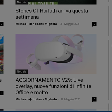
Notizie
Stones Of Harlath arriva questa
settimana
Michael «Jshodan» Mighela
-
31 Maggio 2021
0
0
Notizie
e
AGGIORNAMENTO V29: Live
overlay, nuove funzioni di Infinite
Office e molto...
0
Michael «Jshodan» Mighela
-
19 Maggio 2021
0