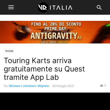
Notizie
Touring Karts arriva
gratuitamente su Quest
tramite App Lab
0
Da
Michael «Jshodan» Mighela
-
26 Maggio 2021