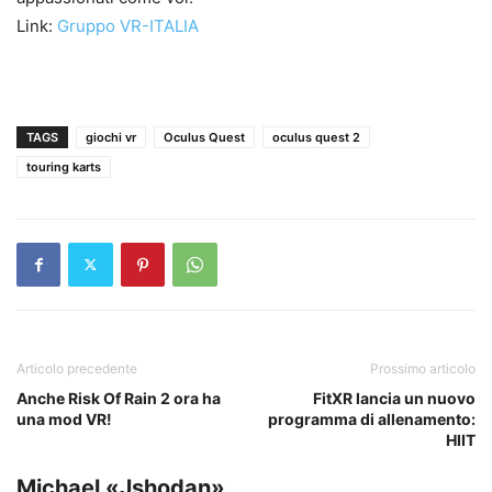
Link:
Gruppo VR-ITALIA
TAGS
giochi vr
Oculus Quest
oculus quest 2
touring karts
Articolo precedente
Prossimo articolo
Anche Risk Of Rain 2 ora ha
FitXR lancia un nuovo
una mod VR!
programma di allenamento:
HIIT
Michael «Jshodan»