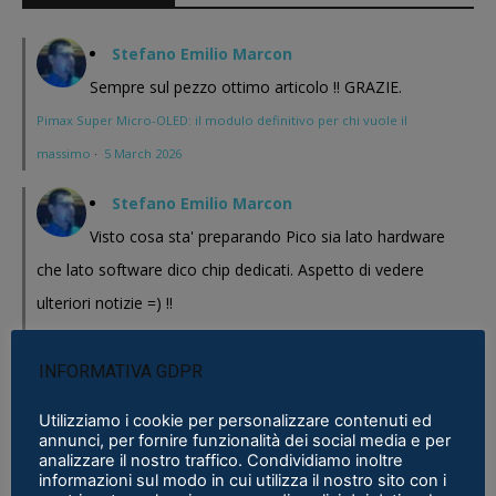
Stefano Emilio Marcon
Sempre sul pezzo ottimo articolo !! GRAZIE.
Pimax Super Micro-OLED: il modulo definitivo per chi vuole il
massimo
·
5 March 2026
Stefano Emilio Marcon
Visto cosa sta' preparando Pico sia lato hardware
che lato software dico chip dedicati. Aspetto di vedere
ulteriori notizie =) !!
Pimax Super Micro-OLED: il modulo definitivo per chi vuole il
massimo
·
5 March 2026
INFORMATIVA GDPR
Stefano Emilio Marcon
Utilizziamo i cookie per personalizzare contenuti ed
annunci, per fornire funzionalità dei social media e per
Vediamo cosa mi realizzeranno in questi anni , Play
analizzare il nostro traffico. Condividiamo inoltre
informazioni sul modo in cui utilizza il nostro sito con i
for Dream al CES 2026 ha presentato un bel modello chissa'