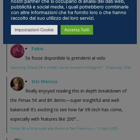
nostri partner che si occupano di analisi dei dati web,
magari Pico se ne esce con un prodotto a buon prezzo . In
pubblicità e social media, i quali potrebbero combinarle
con altre informazioni che ha fornito loro o che hanno
sostanza i prodotti cinesi...
raccolto dal suo utilizzo dei loro servizi.
Meta Phoenix: Trovato riferimento all'interno dell'ultimo firmware per
Impostazioni Cookie
Accetta Tutti
Quest - VR ITALIA
·
25 February 2026
Fabio
Se fosse disponibile lo prenderei al volo
Samsung Galaxy XR è realtà, ma ne avevamo bisogno?
·
16 January 2026
Eric Marcus
Really enjoyed reading this in-depth breakdown of
the Pimax 5K and 8K demo—super insightful and well-
balanced! It’s exciting to see how far VR tech has come,
especially with features like 200°...
Pimax 8K e 5K provati alla demo di San Francisco
·
12 April 2025