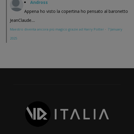
Andross
Appena ho visto la copertina ho pensato al baronetto
JeanClaude....
Maestro diventa ancora più magico grazie ad Harry Potter
·
7 January
2025