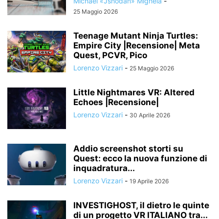
Michael «Jshodan» Mighela
-
25 Maggio 2026
Teenage Mutant Ninja Turtles:
Empire City |Recensione| Meta
Quest, PCVR, Pico
Lorenzo Vizzari
-
25 Maggio 2026
Little Nightmares VR: Altered
Echoes |Recensione|
Lorenzo Vizzari
-
30 Aprile 2026
Addio screenshot storti su
Quest: ecco la nuova funzione di
inquadratura...
Lorenzo Vizzari
-
19 Aprile 2026
INVESTIGHOST, il dietro le quinte
di un progetto VR ITALIANO tra...