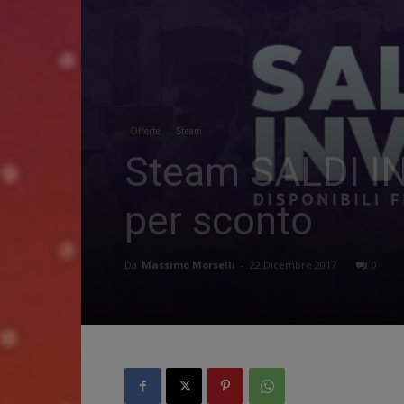
Offerte
Steam
Steam SALDI INVE
per sconto
Da
Massimo Morselli
-
22 Dicembre 2017
0