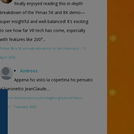
Really enjoyed reading this in-depth
breakdown of the Pimax 5K and 8K demo—
super insightful and well-balanced! It’s exciting
to see how far VR tech has come, especially
with features like 200°...
Pimax 8K e 5K provati alla demo di San Francisco
·
12
April 2025
Andross
Appena ho visto la copertina ho pensato
al baronetto JeanClaude....
Maestro diventa ancora più magico grazie ad Harry
Potter
·
7 January 2025