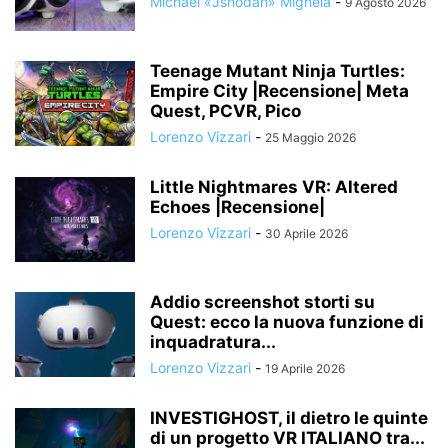
Michael «Jshodan» Mighela
-
9 Agosto 2026
Teenage Mutant Ninja Turtles:
Empire City |Recensione| Meta
Quest, PCVR, Pico
Lorenzo Vizzari
-
25 Maggio 2026
Little Nightmares VR: Altered
Echoes |Recensione|
Lorenzo Vizzari
-
30 Aprile 2026
Addio screenshot storti su
Quest: ecco la nuova funzione di
inquadratura...
Lorenzo Vizzari
-
19 Aprile 2026
INVESTIGHOST, il dietro le quinte
di un progetto VR ITALIANO tra...