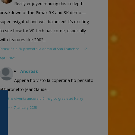
Really enjoyed reading this in-depth
breakdown of the Pimax 5K and 8K demo—
super insightful and well-balanced! It’s exciting
to see how far VR tech has come, especially
with features like 200°...
Pimax 8K e 5K provati alla demo di San Francisco
·
12
April 2025
Andross
Appena ho visto la copertina ho pensato
al baronetto JeanClaude....
Maestro diventa ancora più magico grazie ad Harry
Potter
·
7 January 2025