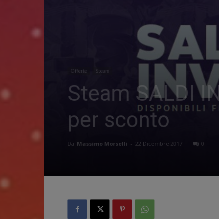
Offerte
Steam
Steam SALDI INVE
per sconto
Da
Massimo Morselli
-
22 Dicembre 2017
0