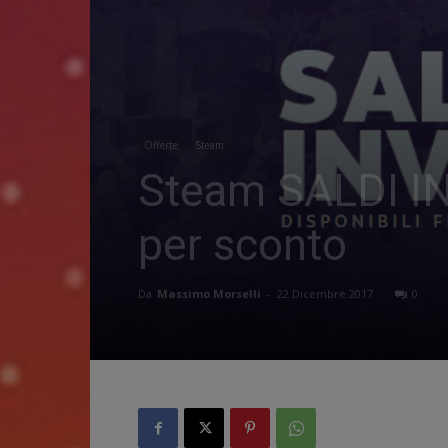
Offerte
Steam
Steam SALDI INVE
per sconto
Da
Massimo Morselli
-
22 Dicembre 2017
0