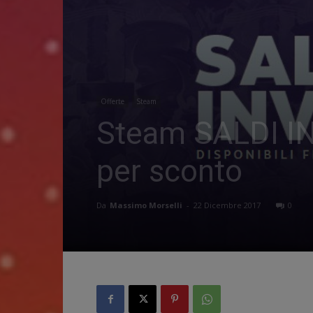
Offerte
Steam
Steam SALDI INVE
per sconto
Da
Massimo Morselli
-
22 Dicembre 2017
0