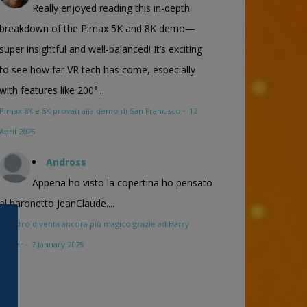
Really enjoyed reading this in-depth
breakdown of the Pimax 5K and 8K demo—
super insightful and well-balanced! It’s exciting
to see how far VR tech has come, especially
with features like 200°...
Pimax 8K e 5K provati alla demo di San Francisco
·
12
April 2025
Andross
Appena ho visto la copertina ho pensato
al baronetto JeanClaude....
Maestro diventa ancora più magico grazie ad Harry
Potter
·
7 January 2025