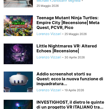
Michael «Jshodan» Mighela
-
25 Maggio 2026
Teenage Mutant Ninja Turtles:
Empire City |Recensione| Meta
Quest, PCVR, Pico
Lorenzo Vizzari
-
25 Maggio 2026
Little Nightmares VR: Altered
Echoes |Recensione|
Lorenzo Vizzari
-
30 Aprile 2026
Addio screenshot storti su
Quest: ecco la nuova funzione di
inquadratura...
Lorenzo Vizzari
-
19 Aprile 2026
INVESTIGHOST, il dietro le quinte
di un progetto VR ITALIANO tra...