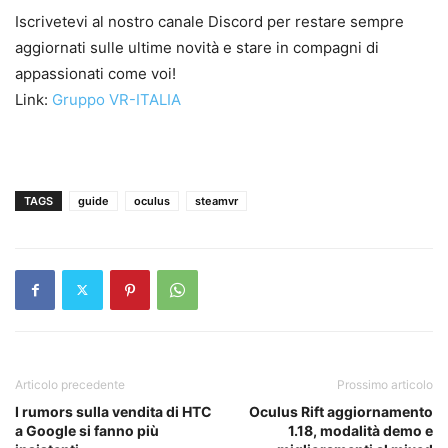
Iscrivetevi al nostro canale Discord per restare sempre
aggiornati sulle ultime novità e stare in compagni di
appassionati come voi!
Link:
Gruppo VR-ITALIA
TAGS
guide
oculus
steamvr
Articolo precedente
Prossimo articolo
I rumors sulla vendita di HTC
Oculus Rift aggiornamento
a Google si fanno più
1.18, modalità demo e