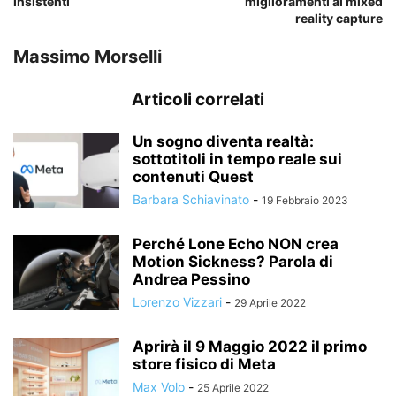
insistenti
miglioramenti al mixed
reality capture
Massimo Morselli
Articoli correlati
Un sogno diventa realtà:
sottotitoli in tempo reale sui
contenuti Quest
Barbara Schiavinato
-
19 Febbraio 2023
Perché Lone Echo NON crea
Motion Sickness? Parola di
Andrea Pessino
Lorenzo Vizzari
-
29 Aprile 2022
Aprirà il 9 Maggio 2022 il primo
store fisico di Meta
Max Volo
-
25 Aprile 2022