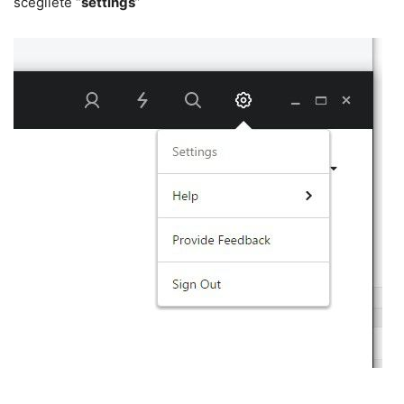
scegliete “
settings
”