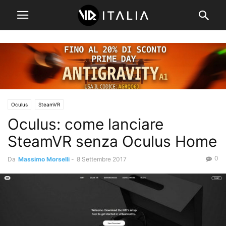
Oculus
SteamVR
Oculus: come lanciare
SteamVR senza Oculus Home
0
Da
Massimo Morselli
-
8 Settembre 2017