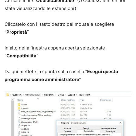
Cercate il file “
OculusClient.exe
” (O OculusClient se non
state visualizzando le estensioni)
Cliccatelo con il tasto destro del mouse e scegliete
“
Proprietà
”
In alto nella finestra appena aperta selezionate
“
Compatibilità
”
Da qui mettete la spunta sulla casella “
Esegui questo
programma come amministratore
”