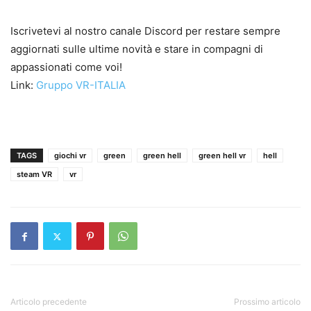
Iscrivetevi al nostro canale Discord per restare sempre
aggiornati sulle ultime novità e stare in compagni di
appassionati come voi!
Link:
Gruppo VR-ITALIA
TAGS
giochi vr
green
green hell
green hell vr
hell
steam VR
vr
Articolo precedente
Prossimo articolo