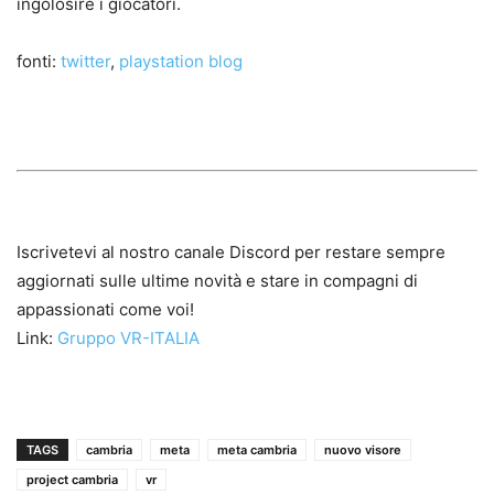
ingolosire i giocatori.
fonti:
twitter
,
playstation blog
Iscrivetevi al nostro canale Discord per restare sempre
aggiornati sulle ultime novità e stare in compagni di
appassionati come voi!
Link:
Gruppo VR-ITALIA
TAGS
cambria
meta
meta cambria
nuovo visore
project cambria
vr