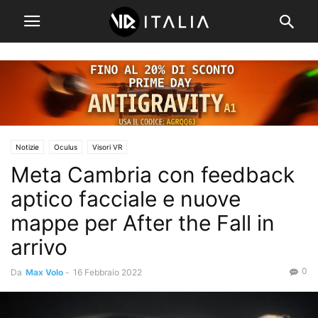
Notizie
Oculus
Visori VR
Meta Cambria con feedback
aptico facciale e nuove
mappe per After the Fall in
arrivo
0
Da
Max Volo
-
16 Febbraio 2022