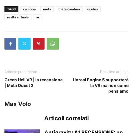
TAGS
cambria
meta
meta cambria
oculus
realtà virtuale
vr
Articolo precedente
Prossimo articolo
Green Hell VR | la recensione
Unreal Engine 5 supporterà
| Meta Quest 2
la VR ma non come
pensiamo
Max Volo
Articoli correlati
Antigravity A1 RECENSIONE: un