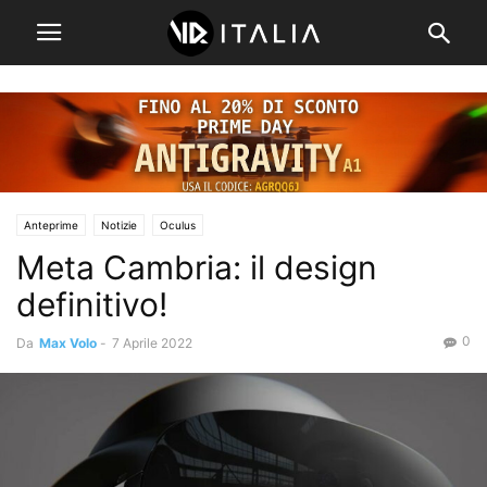
Anteprime
Notizie
Oculus
Meta Cambria: il design
definitivo!
0
Da
Max Volo
-
7 Aprile 2022