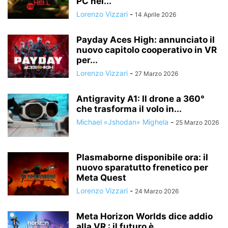
PC nel...
Lorenzo Vizzari
-
14 Aprile 2026
Payday Aces High: annunciato il
nuovo capitolo cooperativo in VR
per...
Lorenzo Vizzari
-
27 Marzo 2026
Antigravity A1: Il drone a 360°
che trasforma il volo in...
Michael «Jshodan» Mighela
-
25 Marzo 2026
Plasmaborne disponibile ora: il
nuovo sparatutto frenetico per
Meta Quest
Lorenzo Vizzari
-
24 Marzo 2026
Meta Horizon Worlds dice addio
alla VR : il futuro è...