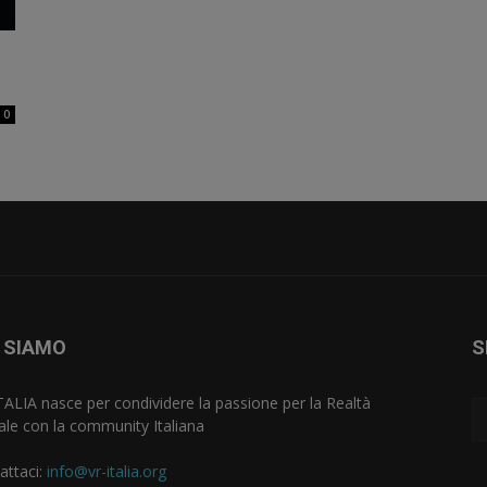
0
 SIAMO
S
TALIA nasce per condividere la passione per la Realtà
uale con la community Italiana
attaci:
info@vr-italia.org