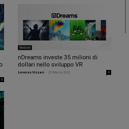
Notizie
nDreams investe 35 milioni di
o
dollari nello sviluppo VR
Lorenzo Vizzari
-
29 Marzo 2022
0
0