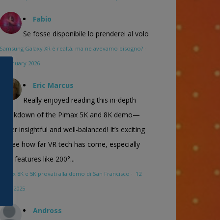
Fabio
Se fosse disponibile lo prenderei al volo
Samsung Galaxy XR è realtà, ma ne avevamo bisogno?
·
16 January 2026
Eric Marcus
Really enjoyed reading this in-depth
breakdown of the Pimax 5K and 8K demo—
super insightful and well-balanced! It’s exciting
to see how far VR tech has come, especially
with features like 200°...
Pimax 8K e 5K provati alla demo di San Francisco
·
12
April 2025
Andross