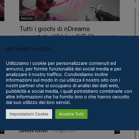
Notizie
Tutti i giochi di nDreams
presentati all’UploadVR Showcase
Lorenzo Vizzari
-
14 Giugno 2023
0
0
INFORMATIVA GDPR
Utilizziamo i cookie per personalizzare contenuti ed
annunci, per fornire funzionalità dei social media e per
analizzare il nostro traffico. Condividiamo inoltre
informazioni sul modo in cui utilizza il nostro sito con i
nostri partner che si occupano di analisi dei dati web,
pubblicità e social media, i quali potrebbero combinarle con
altre informazioni che ha fornito loro o che hanno raccolto
dal suo utilizzo dei loro servizi.
Notizie
POWERWASH SIMULATOR VR
Impostazioni Cookie
Accetta Tutti
arriverà su Meta Quest 2 nel 2023
Lorenzo Vizzari
-
1 Giugno 2023
0
0