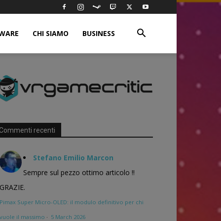
WARE
CHI SIAMO
BUSINESS
Commenti recenti
Stefano Emilio Marcon
Sempre sul pezzo ottimo articolo !!
GRAZIE.
Pimax Super Micro-OLED: il modulo definitivo per chi
vuole il massimo
·
5 March 2026