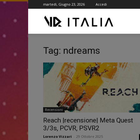
martedì, Giugno 23, 2026
Accedi
VR
ITALIA
Tag: ndreams
Recensioni
Reach |recensione| Meta Quest
3/3s, PCVR, PSVR2
Lorenzo Vizzari
-
29 Ottobre 2025