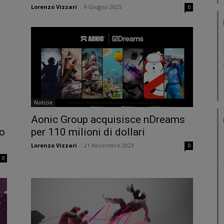
Lorenzo Vizzari
-
9 Giugno 2025
0
Notizie
Aonic Group acquisisce nDreams
o
per 110 milioni di dollari
Lorenzo Vizzari
-
21 Novembre 2023
0
0