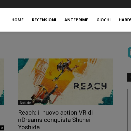
HOME
RECENSIONI
ANTEPRIME
GIOCHI
HARD
Notizie
Reach: il nuovo action VR di
nDreams conquista Shuhei
Yoshida
0