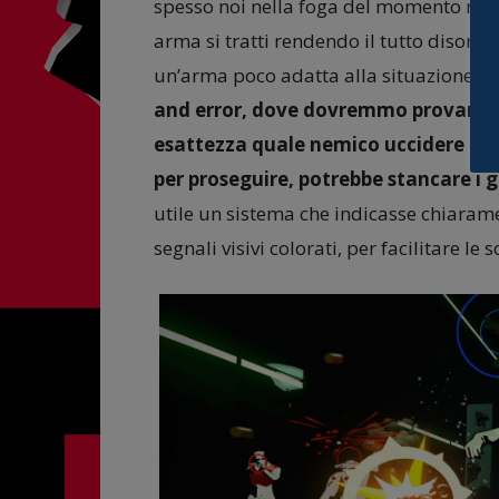
spesso noi nella foga del momento non
arma si tratti rendendo il tutto disorien
un’arma poco adatta alla situazione.
Q
and error, dove dovremmo provare e r
esattezza quale nemico uccidere in 
per proseguire, potrebbe stancare i 
utile un sistema che indicasse chiarame
segnali visivi colorati, per facilitare le 