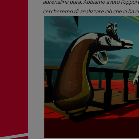
adrenalina pura. Abbiamo avuto l’opportu
cercheremo di analizzare ciò che ci ha c