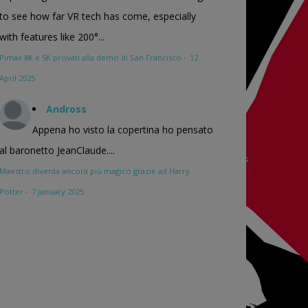
to see how far VR tech has come, especially
with features like 200°...
Pimax 8K e 5K provati alla demo di San Francisco
·
12
April 2025
Andross
Appena ho visto la copertina ho pensato
al baronetto JeanClaude....
Maestro diventa ancora più magico grazie ad Harry
Potter
·
7 January 2025