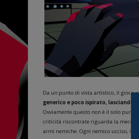
Da un punto di vista artistico, il gioco
generico e poco ispirato, lasciando a
Ovviamente questo non è il solo punto a 
criticità riscontrate riguarda la mecca
armi nemiche. Ogni nemico ucciso, infa