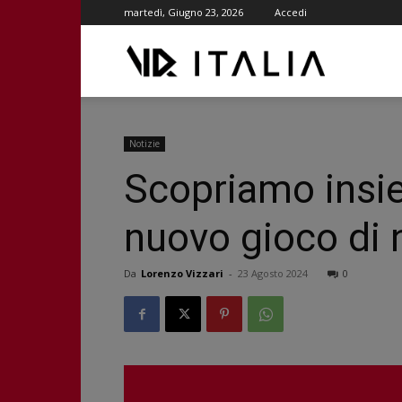
martedì, Giugno 23, 2026
Accedi
VR
ITALIA
Notizie
Scopriamo ins
nuovo gioco di
Da
Lorenzo Vizzari
-
23 Agosto 2024
0