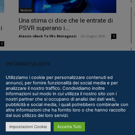
Notizie
Una stima ci dice che le entrate di
i
PSVR superano i...
Alessio «Back To VR» Menegazzi
-
26 Giugno 2020
0
0
INFORMATIVA GDPR
Utilizziamo i cookie per personalizzare contenuti ed
annunci, per fornire funzionalità dei social media e per
analizzare il nostro traffico. Condividiamo inoltre
informazioni sul modo in cui utilizza il nostro sito con i
nostri partner che si occupano di analisi dei dati web,
Microsoft
pubblicità e social media, i quali potrebbero combinarle con
altre informazioni che ha fornito loro o che hanno raccolto
Il supporto SteamVR per i visori
dal suo utilizzo dei loro servizi.
Microsoft arriva il 15 Novembre
Impostazioni Cookie
Accetta Tutti
Massimo Morselli
-
9 Novembre 2017
0
0