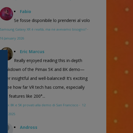
Fabio
Se fosse disponibile lo prenderei al volo
Samsung Galaxy XR è realtà, ma ne avevamo bisogno?
·
16 January 2026
Eric Marcus
Really enjoyed reading this in-depth
breakdown of the Pimax 5K and 8K demo—
super insightful and well-balanced! It’s exciting
to see how far VR tech has come, especially
with features like 200°...
Pimax 8K e 5K provati alla demo di San Francisco
·
12
April 2025
Andross