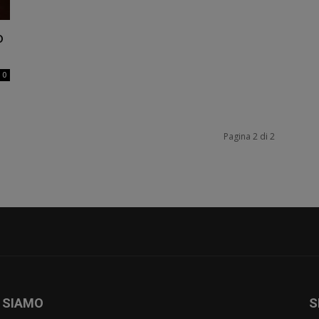
o
0
Pagina 2 di 2
 SIAMO
S