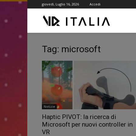
giovedì, Luglio 16, 2026
Accedi
VR
ITALIA
Tag: microsoft
Notizie
Haptic PIVOT: la ricerca di
Microsoft per nuovi controller in
VR