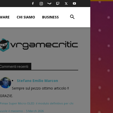
WARE
CHI SIAMO
BUSINESS
Commenti recenti
Stefano Emilio Marcon
Sempre sul pezzo ottimo articolo !!
GRAZIE.
Pimax Super Micro-OLED: il modulo definitivo per chi
vuole il massimo
·
5 March 2026