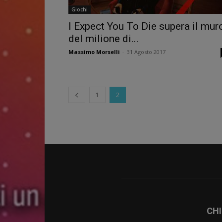
Giochi
I Expect You To Die supera il mur
del milione di...
Massimo Morselli
-
31 Agosto 2017
1
2
CHI