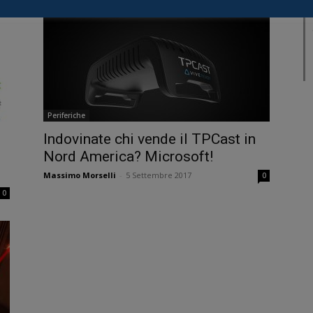
Periferiche
Indovinate chi vende il TPCast in
Nord America? Microsoft!
Massimo Morselli
-
5 Settembre 2017
0
0