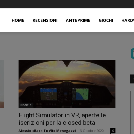
HOME
RECENSIONI
ANTEPRIME
GIOCHI
HARD
Notizie
Flight Simulator in VR, aperte le
iscrizioni per la closed beta
Alessio «Back To VR» Menegazzi
-
3 Ottobre 2020
0