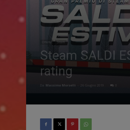
Offerte
Steam
Steam SALDI ESTI
rating
Da
Massimo Morselli
-
26 Giugno 2019
0