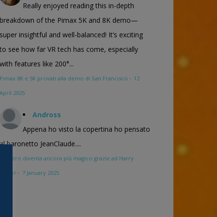
Really enjoyed reading this in-depth
breakdown of the Pimax 5K and 8K demo—
super insightful and well-balanced! It’s exciting
to see how far VR tech has come, especially
with features like 200°...
Pimax 8K e 5K provati alla demo di San Francisco
·
12
April 2025
Andross
Appena ho visto la copertina ho pensato
al baronetto JeanClaude....
Maestro diventa ancora più magico grazie ad Harry
Potter
·
7 January 2025