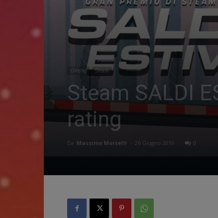
Offerte
Steam
Steam SALDI ESTI
rating
Da
Massimo Morselli
-
26 Giugno 2019
0