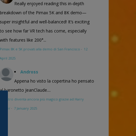
Really enjoyed reading this in-depth
breakdown of the Pimax 5K and 8K demo—
super insightful and well-balanced! It’s exciting
to see how far VR tech has come, especially
with features like 200°...
Pimax 8K e 5K provati alla demo di San Francisco
·
12
April 2025
Andross
Appena ho visto la copertina ho pensato
al baronetto JeanClaude....
Maestro diventa ancora più magico grazie ad Harry
Potter
·
7 January 2025