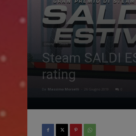
Offerte
Steam
Steam SALDI ESTI
rating
Da
Massimo Morselli
-
26 Giugno 2019
0