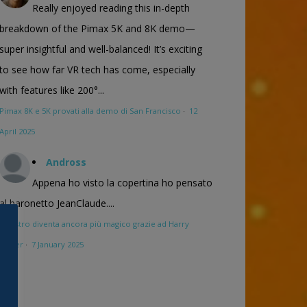
Really enjoyed reading this in-depth
breakdown of the Pimax 5K and 8K demo—
super insightful and well-balanced! It’s exciting
to see how far VR tech has come, especially
with features like 200°...
Pimax 8K e 5K provati alla demo di San Francisco
·
12
April 2025
Andross
Appena ho visto la copertina ho pensato
al baronetto JeanClaude....
Maestro diventa ancora più magico grazie ad Harry
Potter
·
7 January 2025