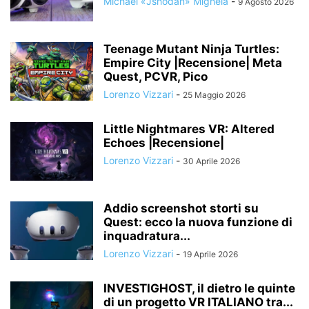
Michael «Jshodan» Mighela
-
9 Agosto 2026
Teenage Mutant Ninja Turtles:
Empire City |Recensione| Meta
Quest, PCVR, Pico
Lorenzo Vizzari
-
25 Maggio 2026
Little Nightmares VR: Altered
Echoes |Recensione|
Lorenzo Vizzari
-
30 Aprile 2026
Addio screenshot storti su
Quest: ecco la nuova funzione di
inquadratura...
Lorenzo Vizzari
-
19 Aprile 2026
INVESTIGHOST, il dietro le quinte
di un progetto VR ITALIANO tra...