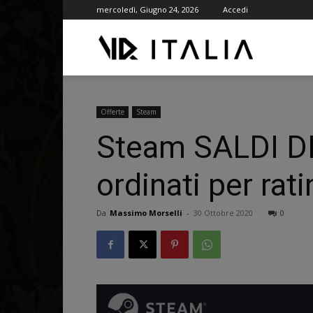
mercoledì, Giugno 24, 2026
Accedi
VR
ITALIA
Offerte
Steam
Steam SALDI DI 
ordinati per rat
Da
Massimo Morselli
-
30 Ottobre 2020
0