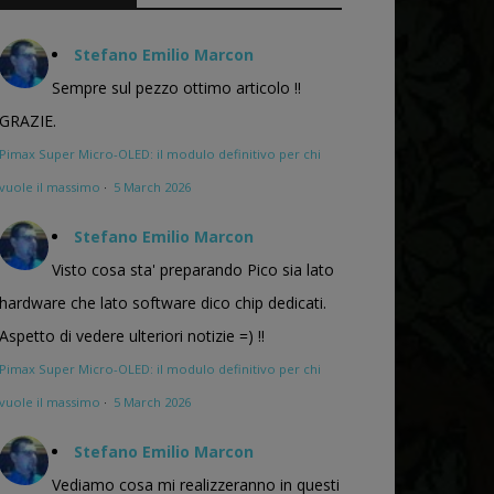
Stefano Emilio Marcon
Sempre sul pezzo ottimo articolo !!
GRAZIE.
Pimax Super Micro-OLED: il modulo definitivo per chi
vuole il massimo
·
5 March 2026
Stefano Emilio Marcon
Visto cosa sta' preparando Pico sia lato
hardware che lato software dico chip dedicati.
Aspetto di vedere ulteriori notizie =) !!
Pimax Super Micro-OLED: il modulo definitivo per chi
vuole il massimo
·
5 March 2026
Stefano Emilio Marcon
Vediamo cosa mi realizzeranno in questi