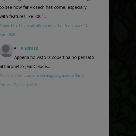
to see how far VR tech has come, especially
with features like 200°...
Pimax 8K e 5K provati alla demo di San Francisco
·
12
April 2025
Andross
Appena ho visto la copertina ho pensato
al baronetto JeanClaude....
Maestro diventa ancora più magico grazie ad Harry
Potter
·
7 January 2025