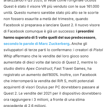
analizzando il Q3 2020, si vede come l’originale Oculus
Quest è stato il visore VR più venduto con le sue 161.000
unità. Questo numero sarebbe stato più alto se le scorte
non fossero esaurite a metà del trimestre, quando
Facebook si preparava a lanciare Quest 2. Il nuovo visore
di Facebook comunque è già un successo:
i preordini
hanno superato di 5 volte quelli del suo predecessore,
secondo le parole di Marc Zuckerberg
.
Anche gli
sviluppatori di terze parti lo confermano: i creatori di
Pistol
Whip
affermano che le vendite del loro gioco sono
aumentate di dieci volte dal lancio di Quest 2, mentre lo
studio dietro
Apex Construct
, Fast Travel Games, ha
registrato un aumento dell’800%. Inoltre, con Facebook
che interromperà la vendita del Rift S, molti potenziali
acquirenti di visori Oculus per PC dovrebbero passare al
Quest 2. Le vendite del 2021 per il dispositivo dovrebbero
ora raggiungere i 3 milioni, a fronte di una stima
precedente di 2,6 milioni.