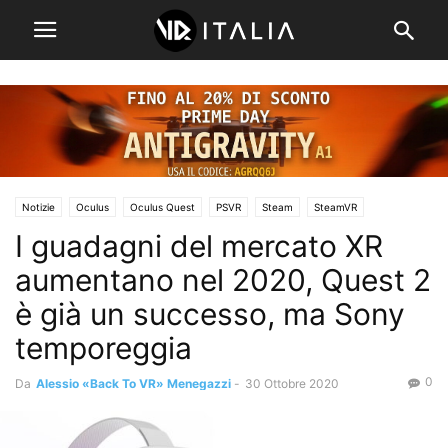
Notizie
Oculus
Oculus Quest
PSVR
Steam
SteamVR
I guadagni del mercato XR
Visori VR
aumentano nel 2020, Quest 2
è già un successo, ma Sony
temporeggia
0
Da
Alessio «Back To VR» Menegazzi
-
30 Ottobre 2020