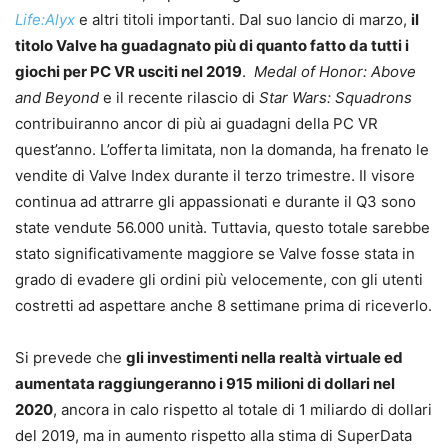
Life:Alyx
e altri titoli importanti. Dal suo lancio di marzo,
il
titolo Valve ha guadagnato più di quanto fatto da tutti i
giochi per PC VR usciti nel 2019
.
Medal of Honor: Above
and Beyond
e il recente rilascio di
Star Wars: Squadrons
contribuiranno ancor di più ai guadagni della PC VR
quest’anno. L’offerta limitata, non la domanda, ha frenato le
vendite di Valve Index durante il terzo trimestre. Il visore
continua ad attrarre gli appassionati e durante il Q3 sono
state vendute 56.000 unità. Tuttavia, questo totale sarebbe
stato significativamente maggiore se Valve fosse stata in
grado di evadere gli ordini più velocemente, con gli utenti
costretti ad aspettare anche 8 settimane prima di riceverlo.
Si prevede che
gli investimenti nella realtà virtuale ed
aumentata raggiungeranno i 915 milioni di dollari nel
2020
, ancora in calo rispetto al totale di 1 miliardo di dollari
del 2019, ma in aumento rispetto alla stima di SuperData