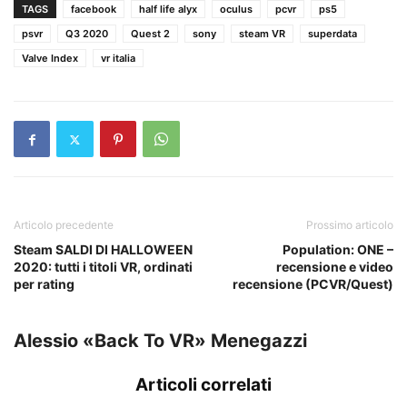
TAGS
facebook
half life alyx
oculus
pcvr
ps5
psvr
Q3 2020
Quest 2
sony
steam VR
superdata
Valve Index
vr italia
Articolo precedente
Prossimo articolo
Steam SALDI DI HALLOWEEN
Population: ONE –
2020: tutti i titoli VR, ordinati
recensione e video
per rating
recensione (PCVR/Quest)
Alessio «Back To VR» Menegazzi
Articoli correlati