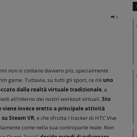
0
 anni non si contano davvero più, specialmente
thm game. Tuttavia, su tutti gli sport, ce n’è
uno
cato dalla realtà virtuale tradizionale
, a
piedi all’interno dei nostri workout virtuali.
Sto
viene invece eretto a principale attività
1
su Steam VR
, e che sfrutta i tracker di HTC Vive
attamente come nella sua controparte reale. Non
lus Quest,
Rezzil
decide quindi di sviluppare