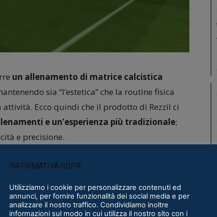
rre
un allenamento di matrice calcistica
mantenendo sia “l’estetica” che la routine fisica
 attività. Ecco quindi che il prodotto di Rezzil ci
allenamenti e un’esperienza più tradizionale
;
ocità e precisione.
ecina di livelli e un paio di sotto modalità, è
INFORMATIVA GDPR
immortale
Headmaster
, che in un contesto molto
Utilizziamo i cookie per personalizzare contenuti ed
ltanto attraverso l’utilizzo della nostra testa.
annunci, per fornire funzionalità dei social media e per
analizzare il nostro traffico. Condividiamo inoltre
lità di Player 22 è sostanzialmente basata
informazioni sul modo in cui utilizza il nostro sito con i