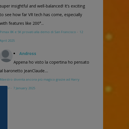
super insightful and well-balanced! It’s exciting
to see how far VR tech has come, especially
with features like 200°...
Pimax 8K e 5K provati alla demo di San Francisco
·
12
April 2025
Andross
Appena ho visto la copertina ho pensato
al baronetto JeanClaude....
Maestro diventa ancora più magico grazie ad Harry
Potter
·
7 January 2025