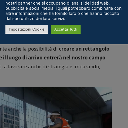
nostri partner che si occupano di analisi dei dati web,
ndirizzare la palla all’interno di alcune
pubblicità e social media, i quali potrebbero combinarle con
a direzione e la velocità dei nostri movimenti
.
altre informazioni che ha fornito loro o che hanno raccolto
dal suo utilizzo dei loro servizi.
e Interactive
risultasse più interessante da un
Impostazioni Cookie
Accetta Tutti
ù realistico restituito da Player 22 farà
to sport, come a tutti quelli che cercano un
nte anche la possibilità di
creare un rettangolo
e il luogo di arrivo entrerà nel nostro campo
i a lavorare anche di strategia e imparando,