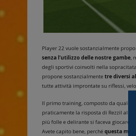
Player 22 vuole sostanzialmente propo
senza l’utilizzo delle nostre gambe
, 
degli sportivi coinvolti nella sopracitata
propone sostanzialmente
tre diversi 
tutte attività improntate su riflessi, vel
Il primo training, composto da qualche d
praticamente la risposta di Rezzil all’
più folle e delirante si faceva giocare so
Avete capito bene, perché
questa moda