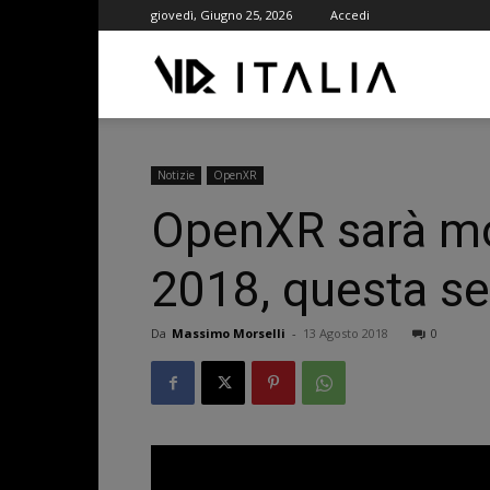
giovedì, Giugno 25, 2026
Accedi
VR
ITALIA
Notizie
OpenXR
OpenXR sarà mos
2018, questa s
Da
Massimo Morselli
-
13 Agosto 2018
0