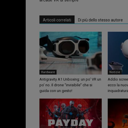
arcade VR di sempre
Articoli correlati
Di più dello stesso autore
Hardware
Notizie
Antigravity A1 Unboxing: un po’ VR un
Addio screen
po’ no. Il drone “invisibile” che si
ecco la nuo
guida con un gesto!
inquadratur