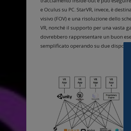
tracciamento inside-out e può eseguir
e Oculus su PC. StarVR, invece, è desti
visivo (FOV) e una risoluzione dello sche
VR, nonché il supporto per una vasta ga
dovrebbero rappresentare un buon ese
semplificato operando su due dispositiv