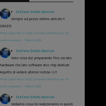
Stefano Emilio Marcon
Sempre sul pezzo ottimo articolo !!
GRAZIE.
Pimax Super Micro-OLED: il modulo definitivo per chi
vuole il massimo
·
5 March 2026
Stefano Emilio Marcon
Visto cosa sta' preparando Pico sia lato
hardware che lato software dico chip dedicati.
Aspetto di vedere ulteriori notizie =) !!
Pimax Super Micro-OLED: il modulo definitivo per chi
vuole il massimo
·
5 March 2026
Stefano Emilio Marcon
Vediamo cosa mi realizzeranno in questi