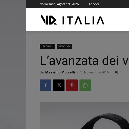
domenica, Agosto 9, 2026
Accedi
VR
ITALIA
SteamVR
Visori VR
L’avanzata dei v
Da
Massimo Morselli
-
16 Novembre 2016
0