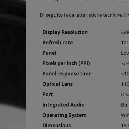
Di seguito le caratteristiche tecniche, il
Display Resolution
288
Refresh rate
120
Panel
Low
Pixels per Inch (PPI)
70
Panel response time
<1
Optical Lens
110
Port
Dis
Integrated Audio
Bui
Operating System
Win
Dimensions
18.