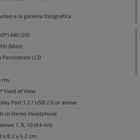
 video e la galleria fotografica
0*1440 (2K)
Hz (Max)
 Persistence LCD
4
0 ms
° Field of View
play Port 1.2 / USB 2.0 or above
lt-in Stereo Headphone
dows 7, 8, 10 (64-bit)
8 x 8.2 x 5.2 cm