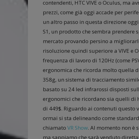
contendenti, HTC VIVE o Oculus, ma avr
prezzi, come già oggi accade per perife
un altro passo in questa direzione oggi 
S1, un prodotto che sembra prendere spu
mercato provando persino a migliorarlo
risoluzione quindi superiore a VIVE e 
frequenza di lavoro di 120Hz (come PSV
ergonomica che ricorda molto quella di 
358g, un sistema di tracciamento simil
basato su 24 led infrarossi disposti sul
ergonomici che ricordano sia quelli di H
di 449$. Riguardo ai contenuti questo 
ormai si sta delineando come standard d
chiamato
VR Show
. Al momento non è s
ma sappiamo che sarà venduto dirett