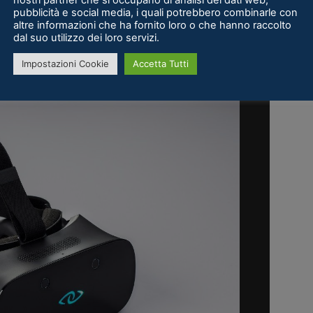
pubblicità e social media, i quali potrebbero combinarle con
altre informazioni che ha fornito loro o che hanno raccolto
dal suo utilizzo dei loro servizi.
Impostazioni Cookie
Accetta Tutti
1
di 8