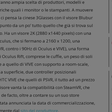
anno ampia scelta di produttori, modelli e
riche quali i monitor o le stampanti. A muovere
ci pensa la cinese 3Glasses con il visore Blubur
nto da un po’ tutto quello che già si trova sul
. Ha un visore 2K (2880 x1440 pixels) con una
Oculus, che si fermano a 2160 x 1200, una
R, contro i 90Hz di Oculus e VIVE), una forma
Oculus Rift, comprese le cuffie, un peso di soli
e a quello di VIVE con supporto a room-scale,
la superficie, due controller posizionali
TC VIVE che quelli di PSVR, il tutto ad un prezzo
visore vanta la compatibilità con SteamVR, che
e facto, oltre a contare su un suo store
tata annunciata la data di commercializzazione,
amente dal
sito del produttore
.