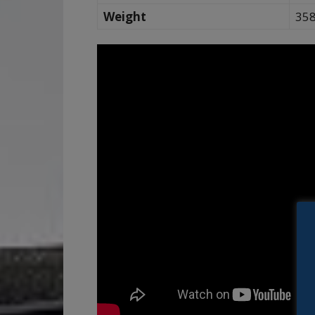
Weight
358