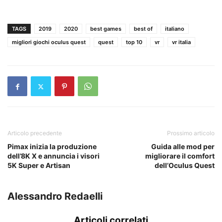
TAGS
2019
2020
best games
best of
italiano
migliori giochi oculus quest
quest
top 10
vr
vr italia
Articolo precedente
Prossimo articolo
Pimax inizia la produzione
Guida alle mod per
dell’8K X e annuncia i visori
migliorare il comfort
5K Super e Artisan
dell’Oculus Quest
Alessandro Redaelli
Articoli correlati