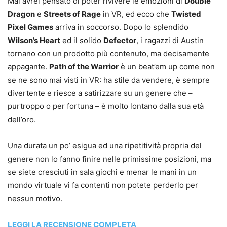
Mai avrei pensato di poter rivivere le emozioni di
Double
Dragon
e
Streets of Rage
in VR, ed ecco che
Twisted
Pixel Games
arriva in soccorso. Dopo lo splendido
Wilson’s Heart
ed il solido
Defector
, i ragazzi di Austin
tornano con un prodotto più contenuto, ma decisamente
appagante.
Path of the Warrior
è un beat’em up come non
se ne sono mai visti in VR: ha stile da vendere, è sempre
divertente e riesce a satirizzare su un genere che –
purtroppo o per fortuna – è molto lontano dalla sua età
dell’oro.
Una durata un po’ esigua ed una ripetitività propria del
genere non lo fanno finire nelle primissime posizioni, ma
se siete cresciuti in sala giochi e menar le mani in un
mondo virtuale vi fa contenti non potete perderlo per
nessun motivo.
LEGGI LA RECENSIONE COMPLETA