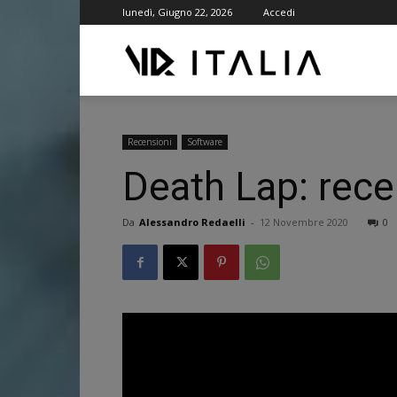
lunedì, Giugno 22, 2026
Accedi
VR
ITALIA
Recensioni
Software
Death Lap: rece
Da
Alessandro Redaelli
-
12 Novembre 2020
0