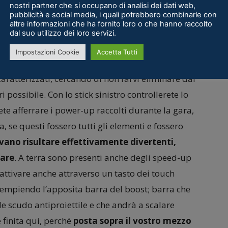
nostri partner che si occupano di analisi dei dati web,
pubblicità e social media, i quali potrebbero combinarle con
altre informazioni che ha fornito loro o che hanno raccolto
dal suo utilizzo dei loro servizi.
Impostazioni Cookie
Accetta Tutti
i tre giri di corsa all’interno di una piccola
aratterizzati, cercando di non farvi eliminare dai
possibile. Con lo stick sinistro controllerete lo
te afferrare i power-up raccolti durante la gara,
a, se questi fossero tutti gli elementi e fossero
evano risultare effettivamente divertenti,
rare
. A terra sono presenti anche degli speed-up
 attivare anche attraverso un tasto dei touch
riempiendo l’apposita barra del boost; barra che
le scudo antiproiettile e che andrà a scalare
 finita qui, perché
posta sopra il vostro mezzo