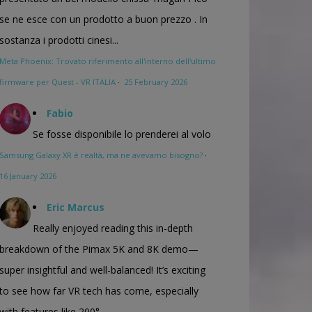
se ne esce con un prodotto a buon prezzo . In
sostanza i prodotti cinesi...
Meta Phoenix: Trovato riferimento all'interno dell'ultimo
firmware per Quest - VR ITALIA
·
25 February 2026
Fabio
Se fosse disponibile lo prenderei al volo
Samsung Galaxy XR è realtà, ma ne avevamo bisogno?
·
16 January 2026
Eric Marcus
Really enjoyed reading this in-depth
breakdown of the Pimax 5K and 8K demo—
super insightful and well-balanced! It’s exciting
to see how far VR tech has come, especially
with features like 200°...