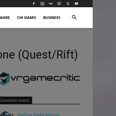
WARE
CHI SIAMO
BUSINESS
one (Quest/Rift)
Commenti recenti
Stefano Emilio Marcon