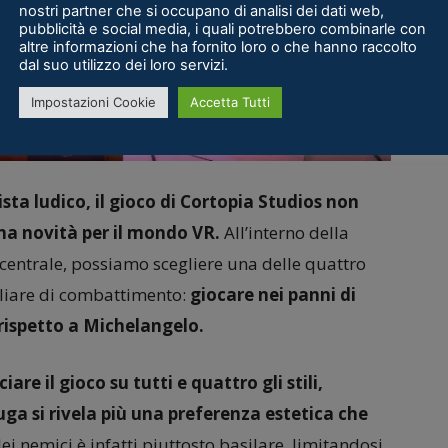
nostri partner che si occupano di analisi dei dati web,
pubblicità e social media, i quali potrebbero combinarle con
altre informazioni che ha fornito loro o che hanno raccolto
dal suo utilizzo dei loro servizi.
Impostazioni Cookie
Accetta Tutti
sta ludico, il gioco di Cortopia Studios non
na novità per il mondo VR.
All’interno della
centrale, possiamo scegliere una delle quattro
uliare di combattimento:
giocare nei panni di
ispetto a Michelangelo.
are il gioco su tutti e quattro gli stili,
ruga si rivela più una preferenza estetica che
dei nemici è infatti piuttosto basilare, limitandosi