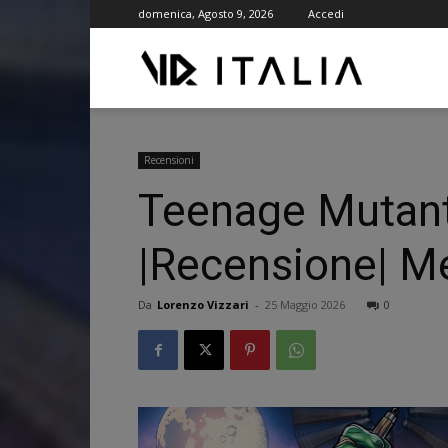
domenica, Agosto 9, 2026
Accedi
VR
ITALIA
Recensioni
Teenage Mutant 
|Recensione| M
Da
Lorenzo Vizzari
-
25 Maggio 2026
0