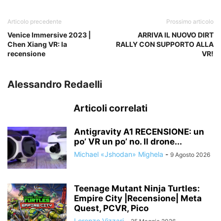
Articolo precedente
Prossimo articolo
Venice Immersive 2023 |
ARRIVA IL NUOVO DIRT
Chen Xiang VR: la
RALLY CON SUPPORTO ALLA
recensione
VR!
Alessandro Redaelli
Articoli correlati
Antigravity A1 RECENSIONE: un
po’ VR un po’ no. Il drone...
Michael «Jshodan» Mighela
-
9 Agosto 2026
Teenage Mutant Ninja Turtles:
Empire City |Recensione| Meta
Quest, PCVR, Pico
Lorenzo Vizzari
-