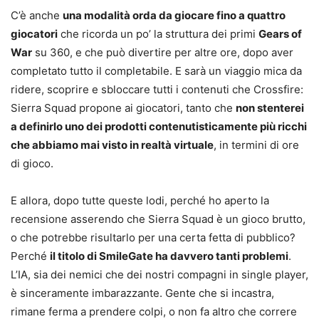
C’è anche
una modalità orda da giocare fino a quattro
giocatori
che ricorda un po’ la struttura dei primi
Gears of
War
su 360, e che può divertire per altre ore, dopo aver
completato tutto il completabile. E sarà un viaggio mica da
ridere, scoprire e sbloccare tutti i contenuti che Crossfire:
Sierra Squad propone ai giocatori, tanto che
non stenterei
a definirlo uno dei prodotti contenutisticamente più ricchi
che abbiamo mai visto in realtà virtuale
, in termini di ore
di gioco.
E allora, dopo tutte queste lodi, perché ho aperto la
recensione asserendo che Sierra Squad è un gioco brutto,
o che potrebbe risultarlo per una certa fetta di pubblico?
Perché
il titolo di SmileGate ha davvero tanti problemi
.
L’IA, sia dei nemici che dei nostri compagni in single player,
è sinceramente imbarazzante. Gente che si incastra,
rimane ferma a prendere colpi, o non fa altro che correre