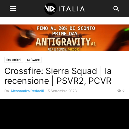
Recensioni
Software
Crossfire: Sierra Squad | la
recensione | PSVR2, PCVR
0
Da
Alessandro Redaelli
-
5 Settembre 2023