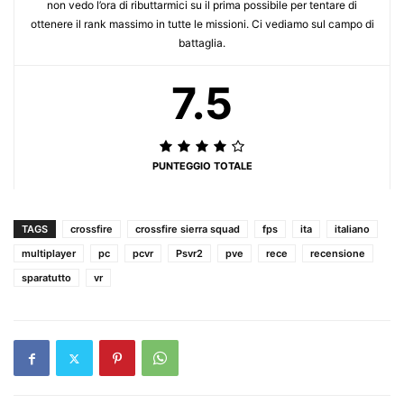
non vedo l’ora di ributtarmici su il prima possibile per tentare di
ottenere il rank massimo in tutte le missioni. Ci vediamo sul campo di
battaglia.
7.5
PUNTEGGIO TOTALE
TAGS
crossfire
crossfire sierra squad
fps
ita
italiano
multiplayer
pc
pcvr
Psvr2
pve
rece
recensione
sparatutto
vr