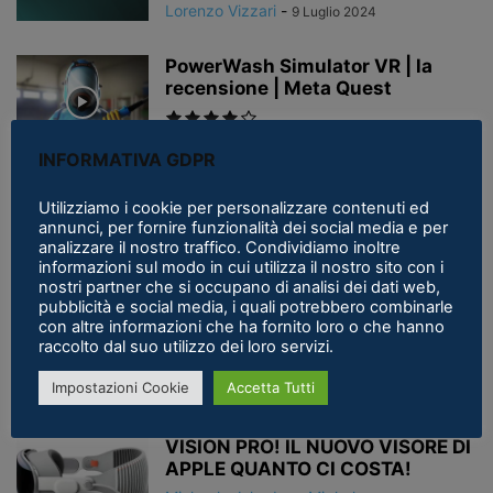
Lorenzo Vizzari
-
9 Luglio 2024
PowerWash Simulator VR | la
recensione | Meta Quest
INFORMATIVA GDPR
The Room VR: A Dark Matter | la
Utilizziamo i cookie per personalizzare contenuti ed
recensione | PSVR2
annunci, per fornire funzionalità dei social media e per
analizzare il nostro traffico. Condividiamo inoltre
informazioni sul modo in cui utilizza il nostro sito con i
nostri partner che si occupano di analisi dei dati web,
pubblicità e social media, i quali potrebbero combinarle
Viaggio al centro della Terra in
con altre informazioni che ha fornito loro o che hanno
VR! Che fantastica avventura
raccolto dal suo utilizzo dei loro servizi.
nei...
Impostazioni Cookie
Accetta Tutti
Michael «Jshodan» Mighela
-
8 Giugno 2023
VISION PRO! IL NUOVO VISORE DI
APPLE QUANTO CI COSTA!