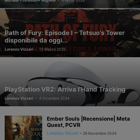
Michael «Jshodan» Mighela
-
9 Aprile 2026
PICO
PIMAX
PROTUBEVR
PROVATO
PSVR
PSVR2
PUBBLICAZIONI
RECENSIONI
SAMSUNG
SENZA CATEGORIA
SOCIAL
SOCIAL NETWORK
SPECIALI
SPONSORIZZATO
STAMPA 3D
STARVR
STEAM
STEAMVR
SVILUPPO
Path of Fury: Episode I – Tetsuo’s Tower
TECNOLOGIA
VALVE
VISION PRO
VISORI VR
VIVE
VR-ITALIA
disponibile da oggi...
WINDOWS
ZERO LATENCY
Lorenzo Vizzari
-
13 Marzo 2025
PlayStation VR2: Arriva l’Hand Tracking
Lorenzo Vizzari
-
4 Dicembre 2024
Ember Souls |Recensione| Meta
Quest, PCVR
Lorenzo Vizzari
-
28 Novembre 2024