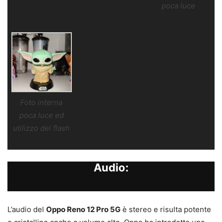
poca luce
Foto interna
poca luce ed
utilizzo del flash
Audio:
L’audio del
Oppo Reno 12 Pro 5G
è stereo e risulta potente