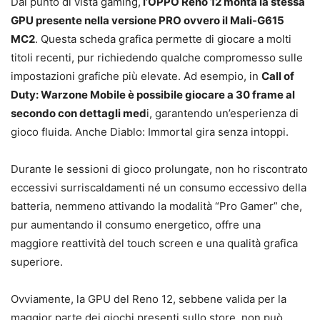
Dal punto di vista gaming,
l’OPPO Reno 12 monta la stessa
GPU presente nella versione PRO ovvero il Mali-G615
MC2
. Questa scheda grafica permette di giocare a molti
titoli recenti, pur richiedendo qualche compromesso sulle
impostazioni grafiche più elevate. Ad esempio, in
Call of
Duty: Warzone Mobile è possibile giocare a 30 frame al
secondo con dettagli med
i, garantendo un’esperienza di
gioco fluida. Anche Diablo: Immortal gira senza intoppi.
Durante le sessioni di gioco prolungate, non ho riscontrato
eccessivi surriscaldamenti né un consumo eccessivo della
batteria, nemmeno attivando la modalità “Pro Gamer” che,
pur aumentando il consumo energetico, offre una
maggiore reattività del touch screen e una qualità grafica
superiore.
Ovviamente, la GPU del Reno 12, sebbene valida per la
maggior parte dei giochi presenti sullo store, non può