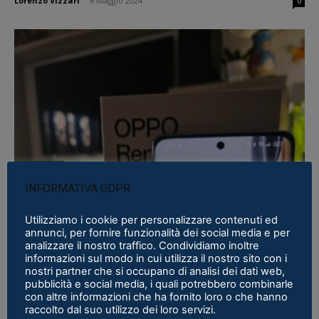
Lorenzo Vizzari
-
6 Maggio 2024
0
Recensioni
INFORMATIVA GDPR
OPPO Reno 10 PRO 5G, un MEDIO GAMMA
per ritratti al...
Utilizziamo i cookie per personalizzare contenuti ed
Lorenzo Vizzari
-
25 Luglio 2023
0
annunci, per fornire funzionalità dei social media e per
analizzare il nostro traffico. Condividiamo inoltre
informazioni sul modo in cui utilizza il nostro sito con i
nostri partner che si occupano di analisi dei dati web,
pubblicità e social media, i quali potrebbero combinarle
con altre informazioni che ha fornito loro o che hanno
raccolto dal suo utilizzo dei loro servizi.