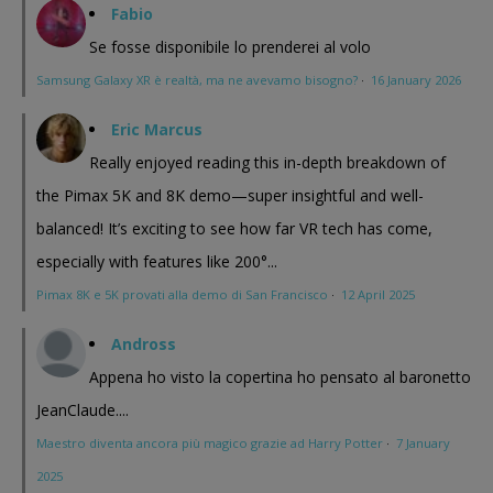
Fabio
Se fosse disponibile lo prenderei al volo
Samsung Galaxy XR è realtà, ma ne avevamo bisogno?
·
16 January 2026
Eric Marcus
Really enjoyed reading this in-depth breakdown of
the Pimax 5K and 8K demo—super insightful and well-
balanced! It’s exciting to see how far VR tech has come,
especially with features like 200°...
Pimax 8K e 5K provati alla demo di San Francisco
·
12 April 2025
Andross
Appena ho visto la copertina ho pensato al baronetto
JeanClaude....
Maestro diventa ancora più magico grazie ad Harry Potter
·
7 January
2025