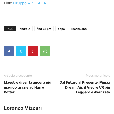
Link:
Gruppo VR-ITALIA
TAGS
android
find x8 pro
oppo
recensione
Articolo precedente
Prossimo articolo
Maestro diventa ancora più
Dal Futuro al Presente: Pimax
magico grazie ad Harry
Dream Air, il Visore VR più
Potter
Leggero e Avanzato
Lorenzo Vizzari