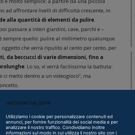
Lab è molto semplice: a partire da una piccola
 ad affrontare livelli di difficoltà crescente, in
nde alla quantità di elementi da pulire
.
i passare a interi giardini, case, parchi e –
vo è sempre quello: pulire al millimetro qualunque
oggetto che verrà ripulito al cento per cento, per
i, da beccucci di varie dimensioni, fino a
 prolunghe
. Lo so, vi verrà facilissima la battuta:
mi ci metto dentro a un videogioco”, ma
oncetto.
 semplice e all’apparenza noioso, e lo
INFORMATIVA GDPR
fetta
, perché facilmente interiorizzabile,
Utilizziamo i cookie per personalizzare contenuti ed
nariamente soddisfacente. Avete presente quei
annunci, per fornire funzionalità dei social media e per
analizzare il nostro traffico. Condividiamo inoltre
ui qualcuno pulisce perfettamente un oggetto o
informazioni sul modo in cui utilizza il nostro sito con i