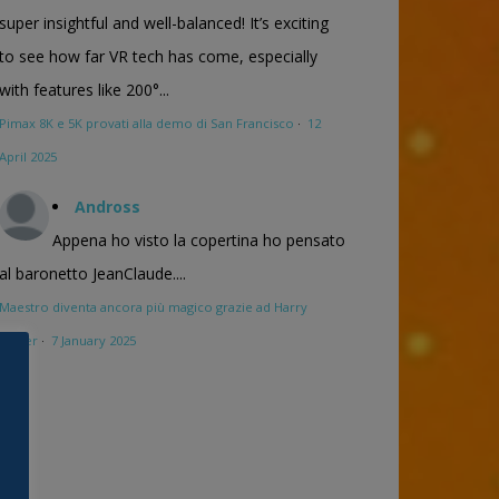
super insightful and well-balanced! It’s exciting
to see how far VR tech has come, especially
with features like 200°...
Pimax 8K e 5K provati alla demo di San Francisco
·
12
April 2025
Andross
Appena ho visto la copertina ho pensato
al baronetto JeanClaude....
Maestro diventa ancora più magico grazie ad Harry
Potter
·
7 January 2025