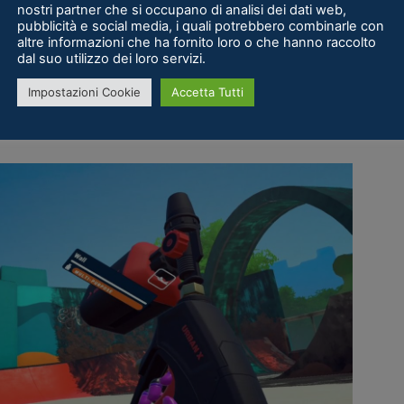
nostri partner che si occupano di analisi dei dati web,
 migliaia di like? Ecco, la soddisfazione che
pubblicità e social media, i quali potrebbero combinarle con
rsi in “bello” è proprio ciò che sta alla base di
altre informazioni che ha fornito loro o che hanno raccolto
dal suo utilizzo dei loro servizi.
rza in maniera quasi sublime, per quanto risce
Impostazioni Cookie
Accetta Tutti
utile, ripetitivo, eppure inspiegabilmente