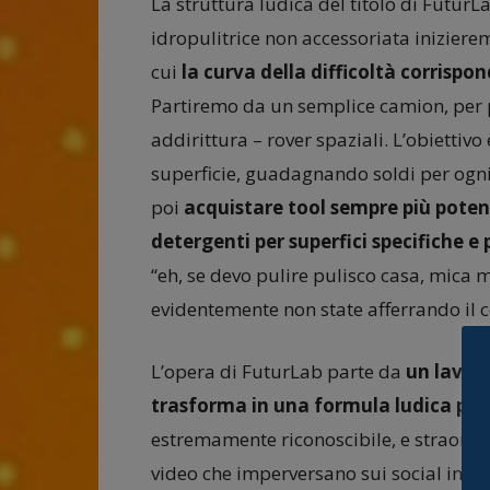
La struttura ludica del titolo di Futur
idropulitrice non accessoriata inizieremo
cui
la curva della difficoltà corrispo
Partiremo da un semplice camion, per po
addirittura – rover spaziali. L’obietti
superficie, guadagnando soldi per ogni 
poi
acquistare tool sempre più potent
detergenti per superfici specifiche e
“eh, se devo pulire pulisco casa, mica 
evidentemente non state afferrando il c
L’opera di FuturLab parte da
un lavoro
trasforma in una formula ludica per
estremamente riconoscibile, e straordi
video che imperversano sui social in c