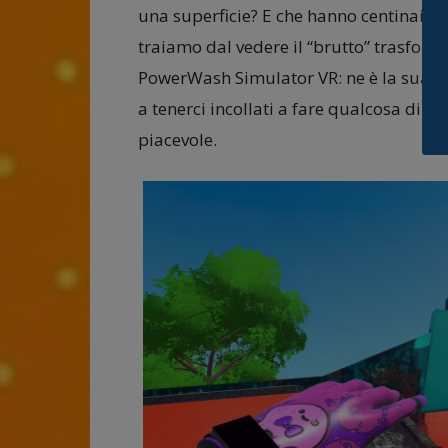
una superficie? E che hanno centinaia di
traiamo dal vedere il “brutto” trasforma
PowerWash Simulator VR: ne è la sua fo
a tenerci incollati a fare qualcosa di in
piacevole.