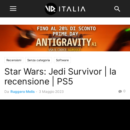
Recensioni
Senza categoria
Software
Star Wars: Jedi Survivor | la
recensione | PS5
0
Da
Ruggero Melis
-
3 Maggio 2023