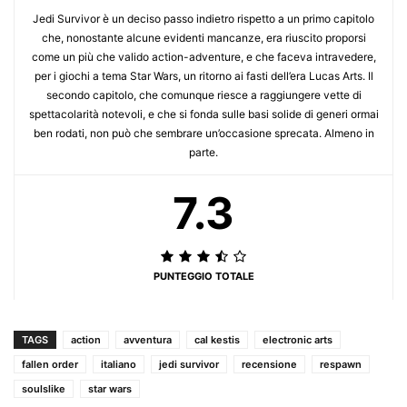
Jedi Survivor è un deciso passo indietro rispetto a un primo capitolo
che, nonostante alcune evidenti mancanze, era riuscito proporsi
come un più che valido action-adventure, e che faceva intravedere,
per i giochi a tema Star Wars, un ritorno ai fasti dell’era Lucas Arts. Il
secondo capitolo, che comunque riesce a raggiungere vette di
spettacolarità notevoli, e che si fonda sulle basi solide di generi ormai
ben rodati, non può che sembrare un’occasione sprecata. Almeno in
parte.
7.3
PUNTEGGIO TOTALE
TAGS
action
avventura
cal kestis
electronic arts
fallen order
italiano
jedi survivor
recensione
respawn
soulslike
star wars