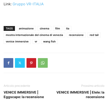
Link:
Gruppo VR-ITALIA
TAGS
animazione
cinema
film
ita
mostra internazionale del cinema di venezia
recensione
red tail
venice immersive
vr
wang fish
Articolo precedente
Prossimo articolo
VENICE IMMERSIVE |
VENICE IMMERSIVE | Elele: la
Eggscape: la recensione
recensione