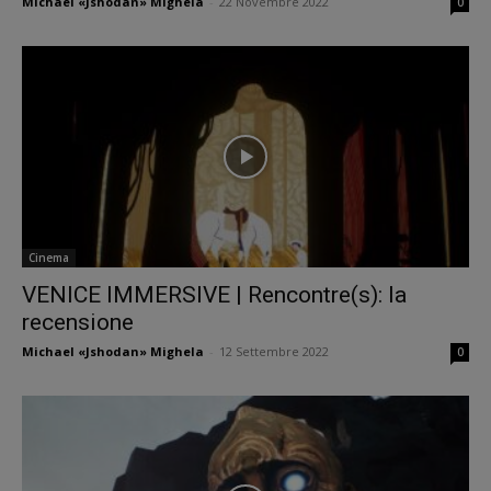
Michael «Jshodan» Mighela
-
22 Novembre 2022
0
Cinema
VENICE IMMERSIVE | Rencontre(s): la
recensione
Michael «Jshodan» Mighela
-
12 Settembre 2022
0