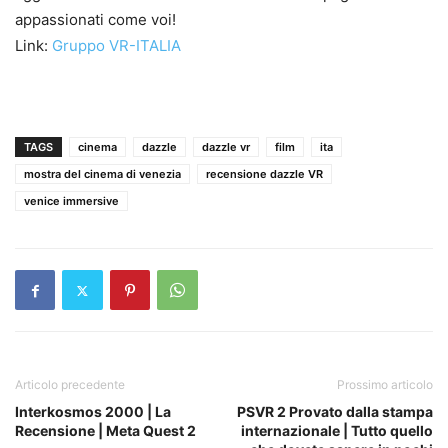
appassionati come voi!
Link:
Gruppo VR-ITALIA
TAGS
cinema
dazzle
dazzle vr
film
ita
mostra del cinema di venezia
recensione dazzle VR
venice immersive
Articolo precedente
Prossimo articolo
Interkosmos 2000 | La
PSVR 2 Provato dalla stampa
Recensione | Meta Quest 2
internazionale | Tutto quello