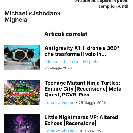
che dovete sapere in pochi
semplici punti!
Michael «Jshodan»
Mighela
Articoli correlati
Antigravity A1: Il drone a 360°
che trasforma il volo in...
Michael «Jshodan» Mighela
-
25 Maggio 2026
Teenage Mutant Ninja Turtles:
Empire City |Recensione| Meta
Quest, PCVR, Pico
Lorenzo Vizzari
-
25 Maggio 2026
Little Nightmares VR: Altered
Echoes |Recensione|
Lorenzo Vizzari
-
30 Aprile 2026