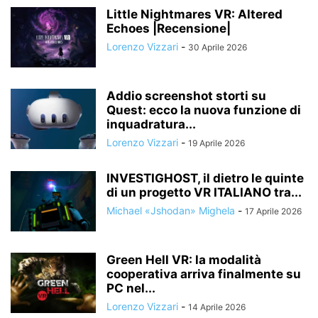
Little Nightmares VR: Altered
Echoes |Recensione|
Lorenzo Vizzari
-
30 Aprile 2026
Addio screenshot storti su
Quest: ecco la nuova funzione di
inquadratura...
Lorenzo Vizzari
-
19 Aprile 2026
INVESTIGHOST, il dietro le quinte
di un progetto VR ITALIANO tra...
Michael «Jshodan» Mighela
-
17 Aprile 2026
Green Hell VR: la modalità
cooperativa arriva finalmente su
PC nel...
Lorenzo Vizzari
-
14 Aprile 2026