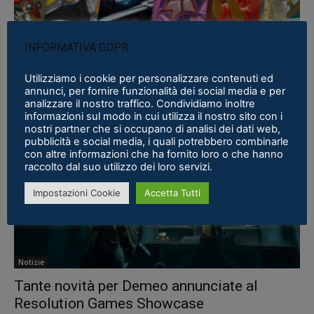
Notizie
INFORMATIVA GDPR
Resolution Games Showcase: Tutti i giochi
annunciati
Utilizziamo i cookie per personalizzare contenuti ed
annunci, per fornire funzionalità dei social media e per
Lorenzo Vizzari
-
15 Dicembre 2022
0
analizzare il nostro traffico. Condividiamo inoltre
informazioni sul modo in cui utilizza il nostro sito con i
nostri partner che si occupano di analisi dei dati web,
pubblicità e social media, i quali potrebbero combinarle
con altre informazioni che ha fornito loro o che hanno
raccolto dal suo utilizzo dei loro servizi.
Impostazioni Cookie
Accetta Tutti
Notizie
Tante novità per Demeo annunciate al
Resolution Games Showcase