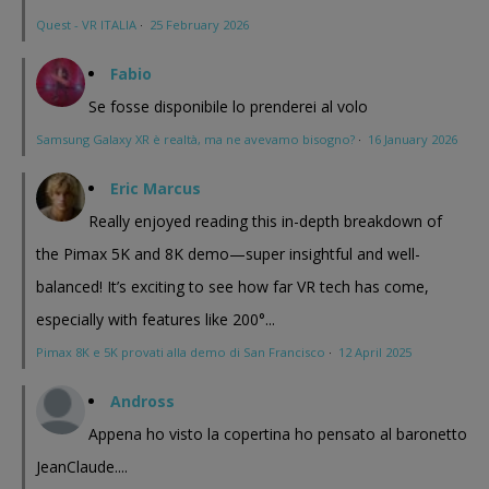
Quest - VR ITALIA
·
25 February 2026
Fabio
Se fosse disponibile lo prenderei al volo
Samsung Galaxy XR è realtà, ma ne avevamo bisogno?
·
16 January 2026
Eric Marcus
Really enjoyed reading this in-depth breakdown of
the Pimax 5K and 8K demo—super insightful and well-
balanced! It’s exciting to see how far VR tech has come,
especially with features like 200°...
Pimax 8K e 5K provati alla demo di San Francisco
·
12 April 2025
Andross
Appena ho visto la copertina ho pensato al baronetto
JeanClaude....