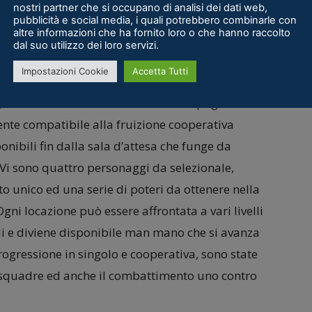
nostri partner che si occupano di analisi dei dati web,
pubblicità e social media, i quali potrebbero combinarle con
altre informazioni che ha fornito loro o che hanno raccolto
dal suo utilizzo dei loro servizi.
ai potenziali acquirenti o ai semplici curiosi. Raw
Impostazioni Cookie
Accetta Tutti
ombattimento in arene, in cui dovrete resistere
 cosa da farsi in solitudine o in compagnia:
ente compatibile alla fruizione cooperativa
nibili fin dalla sala d’attesa che funge da
. Vi sono quattro personaggi da selezionale,
o unico ed una serie di poteri da ottenere nella
Ogni locazione può essere affrontata a vari livelli
bili e diviene disponibile man mano che si avanza
ogressione in singolo e cooperativa, sono state
 squadre ed anche il combattimento uno contro