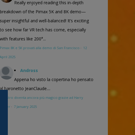
Really enjoyed reading this in-depth
breakdown of the Pimax 5K and 8K demo—
super insightful and well-balanced! It’s exciting
to see how far VR tech has come, especially
with features like 200°...
Pimax 8K e 5K provati alla demo di San Francisco
·
12
April 2025
Andross
Appena ho visto la copertina ho pensato
al baronetto JeanClaude....
Maestro diventa ancora più magico grazie ad Harry
Potter
·
7 January 2025