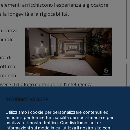
li elementi arricchiscono l’esperienza a giocatore
la longevità e la rigiocabilità.
arrativa
nerale.
ata di
’ottima
 colonna
vece il dialogo continuo dell’intelligenza
i e buffe (solo inglese non sottotitolato) rende il
INFORMATIVA GDPR
rbato anche dalle tante testimonianze
l perché della vostra missione. Potrei continuare
Utilizziamo i cookie per personalizzare contenuti ed
annunci, per fornire funzionalità dei social media e per
ò in una singola frase: se avete giocato a Raw
analizzare il nostro traffico. Condividiamo inoltre
informazioni sul modo in cui utilizza il nostro sito con i
prodotto attuale è cosa ben diversa e merita di