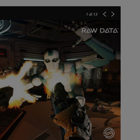
1
di 13