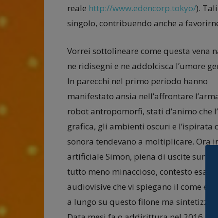
reale
http://www.edencorp.tokyo/
). Ta
singolo, contribuendo anche a favorirne 
Vorrei sottolineare come questa vena n
ne ridisegni e ne addolcisca l’umore ge
In parecchi nel primo periodo hanno
manifestato ansia nell’affrontare l’arm
robot antropomorfi, stati d’animo che l
grafica, gli ambienti oscuri e l’ispirata
sonora tendevano a moltiplicare. Ora in
artificiale Simon, piena di uscite surreal
tutto meno minaccioso, contesto esace
audiovisive che vi spiegano il come ed i
a lungo su questo filone ma sintetizzer
Data mesi fa o addirittura nel 2016, il 