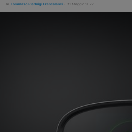
Da
Tommaso Pierluigi Francalanci
-
31 Maggio 2022