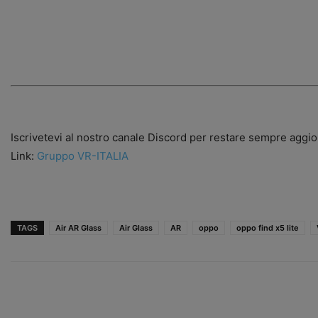
Iscrivetevi al nostro canale Discord per restare sempre aggio
Link:
Gruppo VR-ITALIA
TAGS
Air AR Glass
Air Glass
AR
oppo
oppo find x5 lite