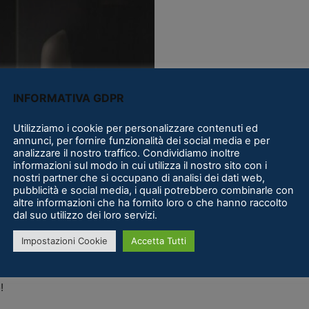
INFORMATIVA GDPR
Utilizziamo i cookie per personalizzare contenuti ed
annunci, per fornire funzionalità dei social media e per
Santa Clara in California dall’1 al 3 giugno, verranno messi in mo
analizzare il nostro traffico. Condividiamo inoltre
 informazioni provenienti da uno smartphone Oppo, Air Glass co
informazioni sul modo in cui utilizza il nostro sito con i
nostri partner che si occupano di analisi dei dati web,
un dispositivo che permette il rendering in tempo reale la visual
pubblicità e social media, i quali potrebbero combinarle con
2
.
altre informazioni che ha fornito loro o che hanno raccolto
dal suo utilizzo dei loro servizi.
 sembra essere sempre più probabile, non resta che vedere se du
Impostazioni Cookie
Accetta Tutti
ll’uso dei nuovi visori
Oppo
.
!