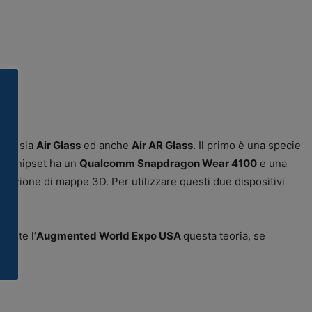
stra sia
Air Glass
ed anche
Air AR Glass
. Il primo è una specie
me chipset ha un
Qualcomm Snapdragon Wear 4100
e una
izzazione di mappe 3D. Per utilizzare questi due dispositivi
rante l’
Augmented World Expo USA
questa teoria, se