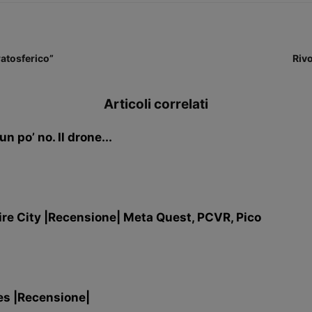
ratosferico”
Rivo
Articoli correlati
 po’ no. Il drone...
re City |Recensione| Meta Quest, PCVR, Pico
es |Recensione|