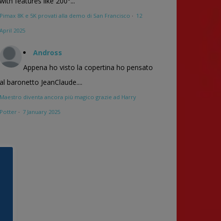
with features like 200°...
Pimax 8K e 5K provati alla demo di San Francisco
·
12
April 2025
Andross
Appena ho visto la copertina ho pensato
al baronetto JeanClaude....
Maestro diventa ancora più magico grazie ad Harry
Potter
·
7 January 2025