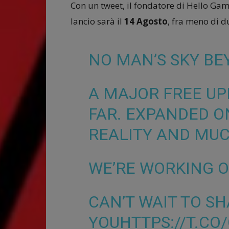
Con un tweet, il fondatore di Hello Ga
lancio sarà il
14 Agosto
, fra meno di d
NO MAN’S SKY BE
A MAJOR FREE UP
FAR. EXPANDED O
REALITY AND MU
WE’RE WORKING O
CAN’T WAIT TO SH
YOU
HTTPS://T.CO