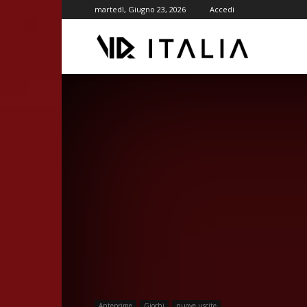
martedì, Giugno 23, 2026
Accedi
VR
ITALIA
Anteprime
Giochi
nuove uscite