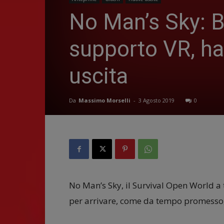
No Man’s Sky: B
supporto VR, ha
uscita
Da
Massimo Morselli
-
3 Agosto 2019
0
No Man’s Sky, il Survival Open World a
per arrivare, come da tempo promesso, 