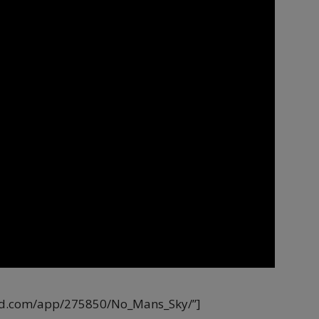
red.com/app/275850/No_Mans_Sky/”]