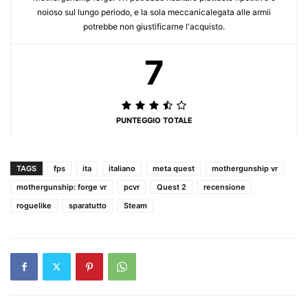
noioso sul lungo periodo, e la sola meccanicalegata alle armii
potrebbe non giustificarne l'acquisto.
7
PUNTEGGIO TOTALE
TAGS
fps
ita
italiano
meta quest
mothergunship vr
mothergunship: forge vr
pcvr
Quest 2
recensione
roguelike
sparatutto
Steam