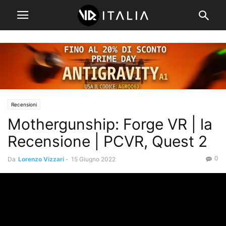
Recensioni
Mothergunship: Forge VR | la
Recensione | PCVR, Quest 2
0
Da
Lorenzo Vizzari
-
15 Giugno 2022