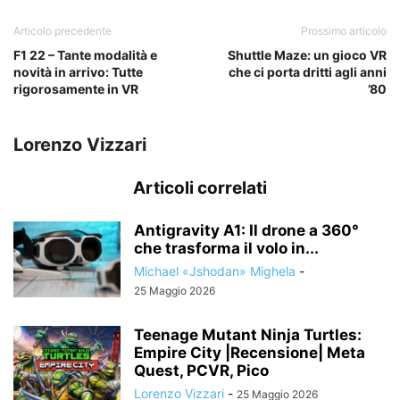
Articolo precedente
Prossimo articolo
F1 22 – Tante modalità e
Shuttle Maze: un gioco VR
novità in arrivo: Tutte
che ci porta dritti agli anni
rigorosamente in VR
’80
Lorenzo Vizzari
Articoli correlati
Antigravity A1: Il drone a 360°
che trasforma il volo in...
Michael «Jshodan» Mighela
-
25 Maggio 2026
Teenage Mutant Ninja Turtles:
Empire City |Recensione| Meta
Quest, PCVR, Pico
Lorenzo Vizzari
-
25 Maggio 2026