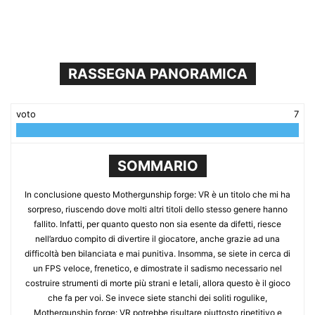
RASSEGNA PANORAMICA
voto
7
SOMMARIO
In conclusione questo Mothergunship forge: VR è un titolo che mi ha
sorpreso, riuscendo dove molti altri titoli dello stesso genere hanno
fallito. Infatti, per quanto questo non sia esente da difetti, riesce
nell’arduo compito di divertire il giocatore, anche grazie ad una
difficoltà ben bilanciata e mai punitiva. Insomma, se siete in cerca di
un FPS veloce, frenetico, e dimostrate il sadismo necessario nel
costruire strumenti di morte più strani e letali, allora questo è il gioco
che fa per voi. Se invece siete stanchi dei soliti rogulike,
Mothergunship forge: VR potrebbe risultare piuttosto ripetitivo e