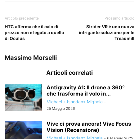
Articolo precedente
Prossimo articolo
HTC afferma che il calo di
Strider VR è una nuova
prezzo non è legato a quello
intrigante soluzione per le
di Oculus
Treadmill
Massimo Morselli
Articoli correlati
Antigravity A1: Il drone a 360°
che trasforma il volo in...
Michael «Jshodan» Mighela
-
25 Maggio 2026
Vive ci prova ancora! Vive Focus
Vision (Recensione)
Michael «Jshodan» Mighela
-
6 Maggio 2025