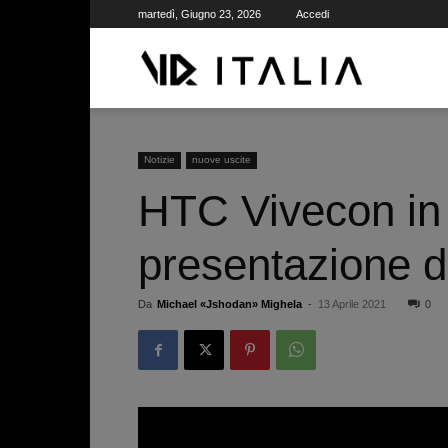
martedì, Giugno 23, 2026
Accedi
VR
ITALIA
Notizie
nuove uscite
HTC Vivecon in a
presentazione d
Da
Michael «Jshodan» Mighela
-
13 Aprile 2021
0