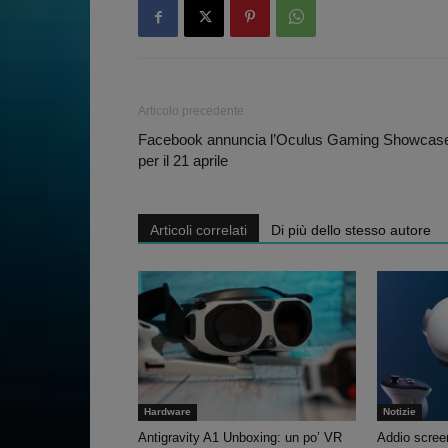
Articolo precedente
Facebook annuncia l’Oculus Gaming Showcas
per il 21 aprile
Articoli correlati
Di più dello stesso autore
Hardware
Notizie
Antigravity A1 Unboxing: un po’ VR
Addio screen