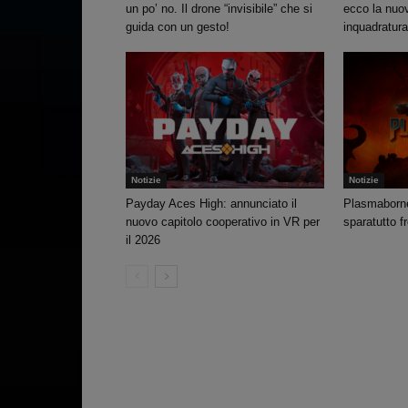
un po’ no. Il drone “invisibile” che si
ecco la nuo
guida con un gesto!
inquadratur
Notizie
Notizie
Payday Aces High: annunciato il
Plasmaborne 
nuovo capitolo cooperativo in VR per
sparatutto f
il 2026