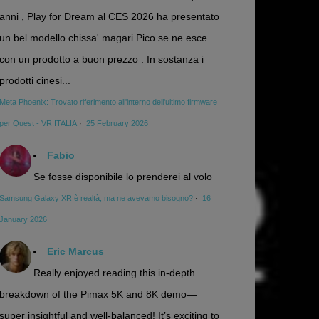
anni , Play for Dream al CES 2026 ha presentato
un bel modello chissa' magari Pico se ne esce
con un prodotto a buon prezzo . In sostanza i
prodotti cinesi...
Meta Phoenix: Trovato riferimento all'interno dell'ultimo firmware
per Quest - VR ITALIA
·
25 February 2026
Fabio
Se fosse disponibile lo prenderei al volo
Samsung Galaxy XR è realtà, ma ne avevamo bisogno?
·
16
January 2026
Eric Marcus
Really enjoyed reading this in-depth
breakdown of the Pimax 5K and 8K demo—
super insightful and well-balanced! It’s exciting to