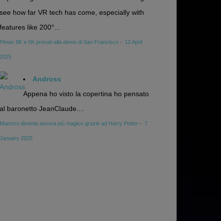
see how far VR tech has come, especially with
features like 200°...
Pimax 8K e 5K provati alla demo di San Francisco
·
12 April
2025
Andross
Appena ho visto la copertina ho pensato
al baronetto JeanClaude....
Maestro diventa ancora più magico grazie ad Harry Potter
·
7
January 2025