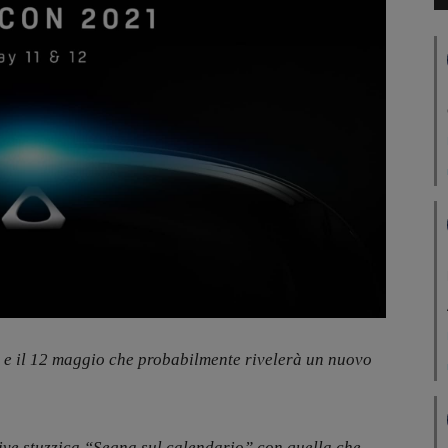
 e il 12 maggio che probabilmente rivelerà un nuovo
ve stuzzica “Segna sul calendario” con quella che