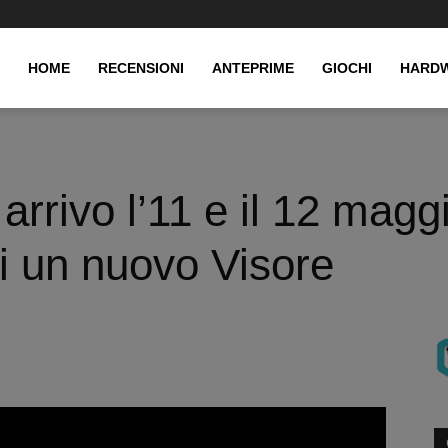
HOME
RECENSIONI
ANTEPRIME
GIOCHI
HARD
rrivo l’11 e il 12 magg
i un nuovo Visore