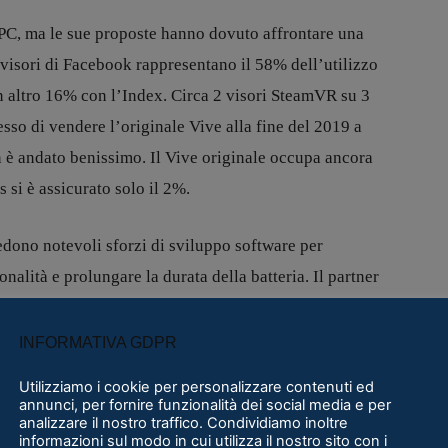
PC, ma le sue proposte hanno dovuto affrontare una
 visori di Facebook rappresentano il 58% dell’utilizzo
n altro 16% con l’Index. Circa 2 visori SteamVR su 3
so di vendere l’originale Vive alla fine del 2019 a
 è andato benissimo. Il Vive originale occupa ancora
si è assicurato solo il 2%.
edono notevoli sforzi di sviluppo software per
nalità e prolungare la durata della batteria. Il partner
utare i produttori ad accelerare il time-to-market. HTC
mercati business nel corso degli anni e siamo curiosi di
INFORMATIVA GDPR
 futuro.
Utilizziamo i cookie per personalizzare contenuti ed
annunci, per fornire funzionalità dei social media e per
analizzare il nostro traffico. Condividiamo inoltre
informazioni sul modo in cui utilizza il nostro sito con i