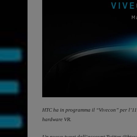
HTC ha in programma il “Vivecon” per l’11
hardware VR.
Un nuovo tweet dall’account Twitter @htcvi