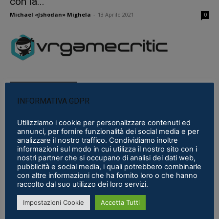
con la...
Michael «Jshodan» Mighela
-
13 Aprile 2021
0
Commenti recenti
INFORMATIVA GDPR
Stefano Emilio Marcon
Utilizziamo i cookie per personalizzare contenuti ed
Sempre sul pezzo ottimo articolo !! GRAZIE.
annunci, per fornire funzionalità dei social media e per
analizzare il nostro traffico. Condividiamo inoltre
Pimax Super Micro-OLED: il modulo definitivo per chi vuole il
informazioni sul modo in cui utilizza il nostro sito con i
nostri partner che si occupano di analisi dei dati web,
massimo
·
5 March 2026
pubblicità e social media, i quali potrebbero combinarle
con altre informazioni che ha fornito loro o che hanno
Stefano Emilio Marcon
raccolto dal suo utilizzo dei loro servizi.
Visto cosa sta' preparando Pico sia lato hardware
Impostazioni Cookie
Accetta Tutti
che lato software dico chip dedicati. Aspetto di vedere