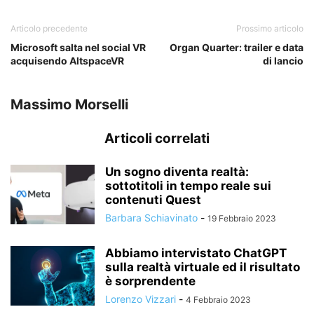
Articolo precedente
Prossimo articolo
Microsoft salta nel social VR
Organ Quarter: trailer e data
acquisendo AltspaceVR
di lancio
Massimo Morselli
Articoli correlati
Un sogno diventa realtà:
sottotitoli in tempo reale sui
contenuti Quest
Barbara Schiavinato
-
19 Febbraio 2023
Abbiamo intervistato ChatGPT
sulla realtà virtuale ed il risultato
è sorprendente
Lorenzo Vizzari
-
4 Febbraio 2023